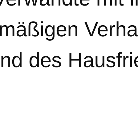
mäßigen Verha
and des Hausfr
 hofft dennoch…