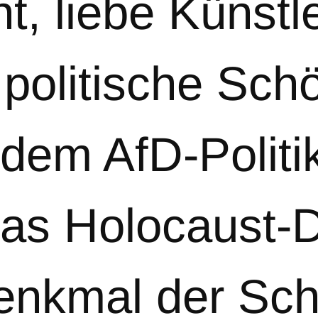
ht, liebe Künst
politische Schön
 dem AfD-Politi
das Holocaust-
Denkmal der Sc