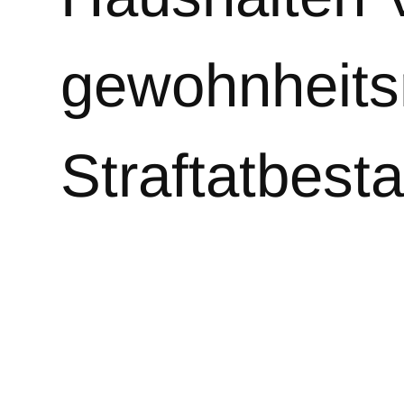
gewohnheits
Straftatbest
erfüllen, so
Weiterlesen