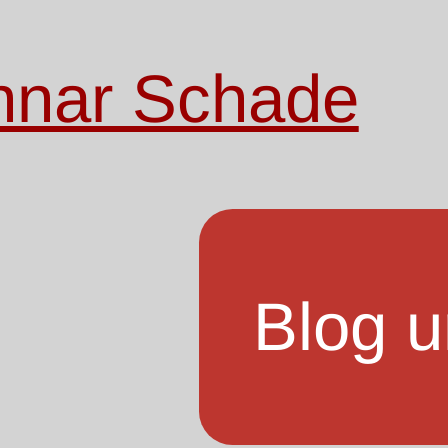
nnar Schade
Blog u