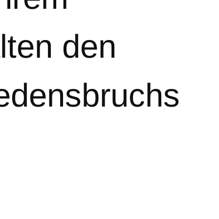
lten den
iedensbruchs