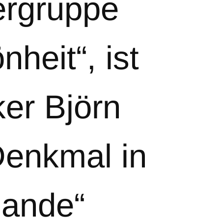
lergruppe
heit“, ist
ker Björn
Denkmal in
hande“