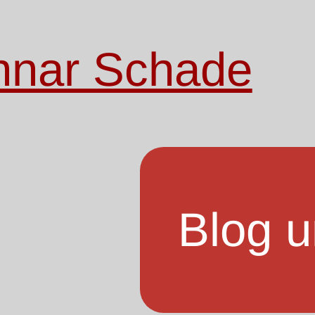
nnar Schade
Blog u