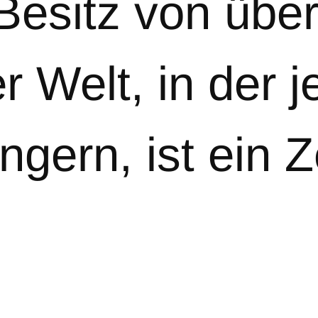
esitz von über 
er Welt, in der 
ngern, ist ein 
.