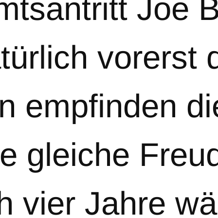
tsantritt Joe 
türlich vorerst 
n empfinden di
 gleiche Freud
h vier Jahre w