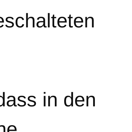
eschalteten
dass in den
ne