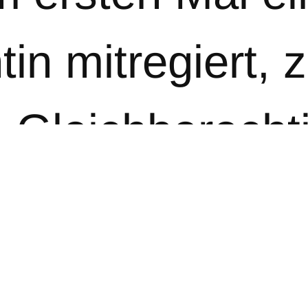
in mitregiert, z
Gleichberecht
igt es den noc
rechtigung, das