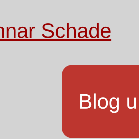
nnar Schade
Blog u