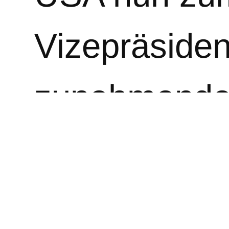
Vizepräsident
zunehmende 
Hingegen ze
zur Gleichbe