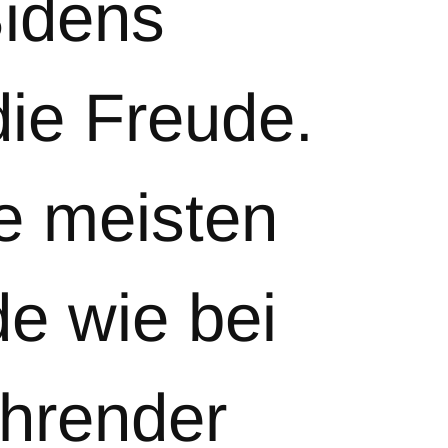
Bidens
die Freude.
e meisten
e wie bei
ährender