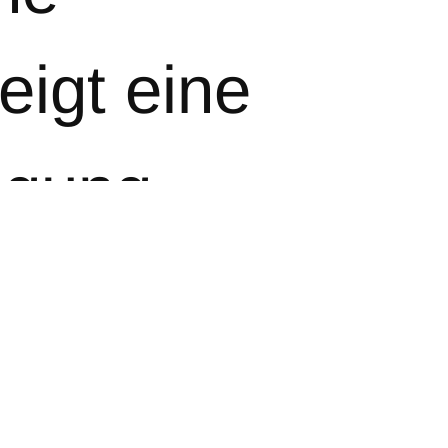
eigt eine
igung.
h langen Weg
s die