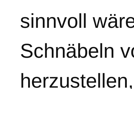
sinnvoll wär
Schnäbeln v
herzustellen
gratis in den