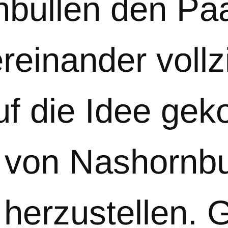
nbullen den Pa
ereinander voll
f die Idee ge
 von Nashornbu
 herzustellen.