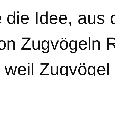
e die Idee, aus
on Zugvögeln R
, weil Zugvögel
 Süden fliegen.