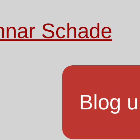
nnar Schade
Blog u