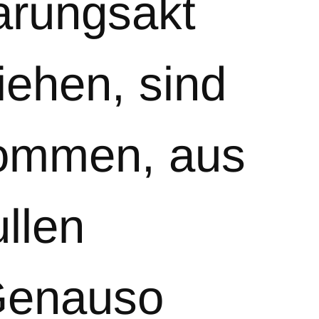
arungsakt
ziehen, sind
kommen, aus
llen
 Genauso