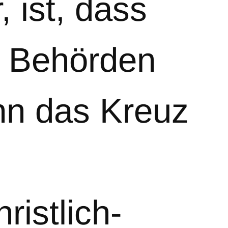
 ist, dass
n Behörden
enn das Kreuz
istlich-