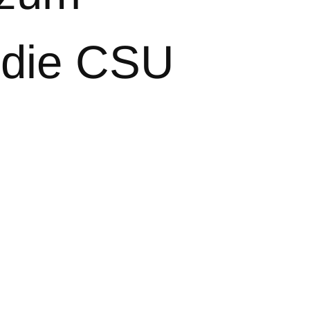
 die CSU
e Weißwurst-
ren
en.