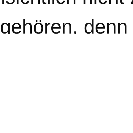
 gehören, denn
 Menschen ohn
zen-Gene in de
r zurückschick