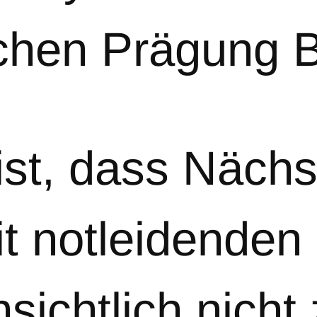
chen Prägung B
ist, dass Nächs
mit notleidend
nsichtlich nich