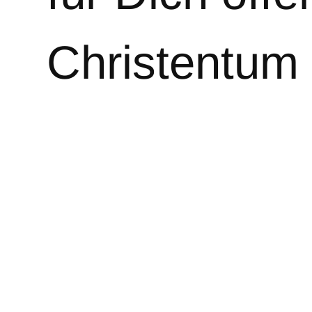
Christentum
möchte alle
und Hefewei
Heimatlände