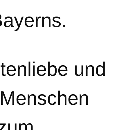
ayerns.
tenliebe und
en Menschen
t zum