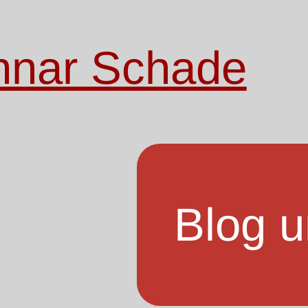
nnar Schade
Blog u