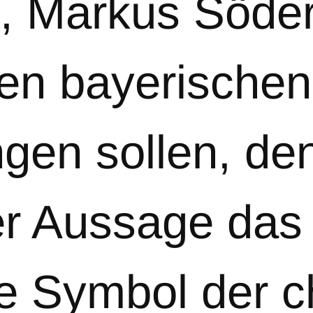
 Markus Söder,
llen bayerische
ngen sollen, d
ner Aussage das
 Symbol der chr