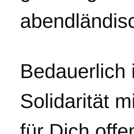
abendländis
Bedauerlich 
Solidarität 
für Dich offe