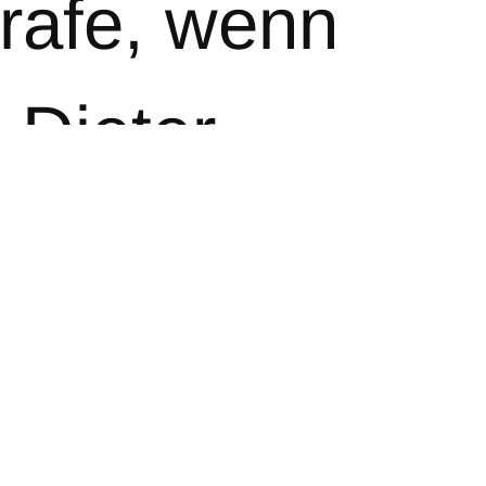
trafe, wenn
 Dieter
ahme,