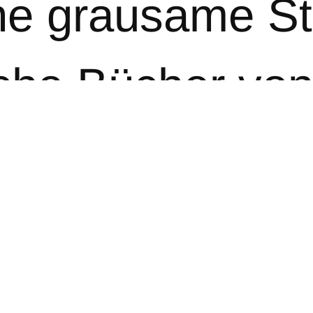
Eine grausame S
che Bücher von
n muss.
herische Maßn