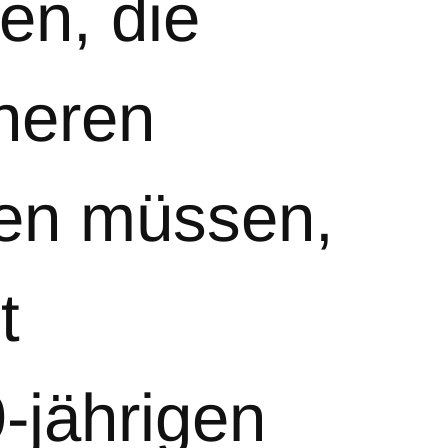
en, die
cheren
den müssen,
t
-jährigen