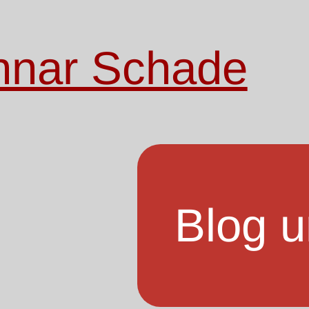
nnar Schade
Blog u