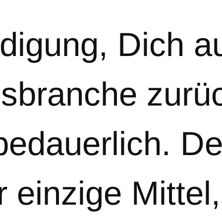
digung, Dich a
gsbranche zurü
bedauerlich. D
r einzige Mitte