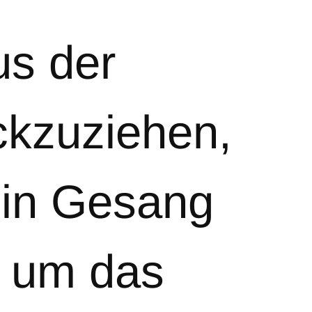
us der
ckzuziehen,
ein Gesang
l, um das