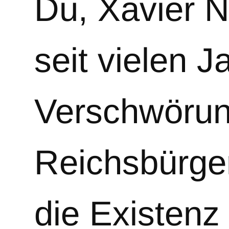
Du, Xavier N
seit vielen J
Verschwörun
Reichsbürge
die Existenz