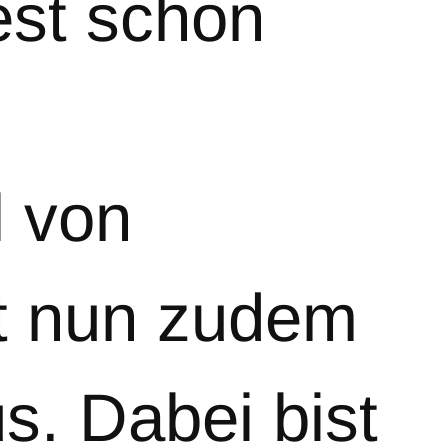
est schon
 von
t nun zudem
s. Dabei bist