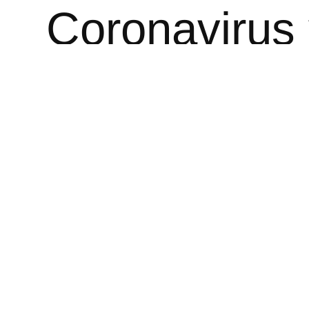
Coronavirus 
*****
PS: Zu der F