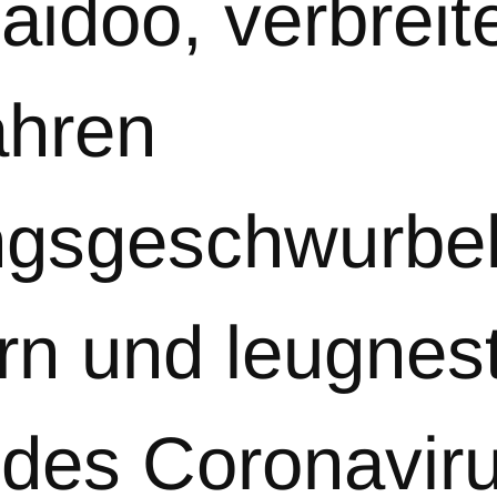
aidoo, verbreit
ahren
gsgeschwurbel
rn und leugnes
 des Coronaviru