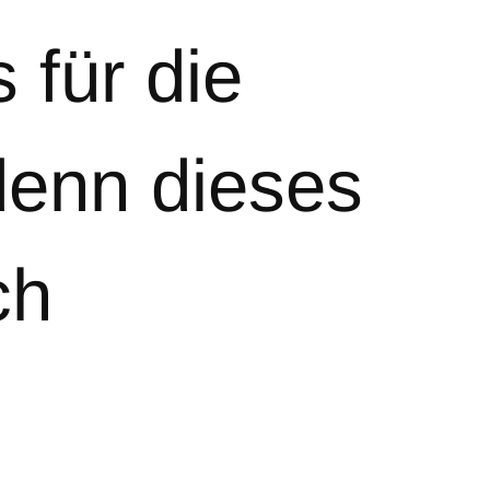
 für die
denn dieses
ch