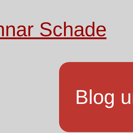
nnar Schade
Blog u