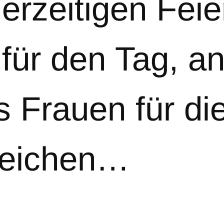
erzeitigen Feie
 für den Tag, a
s Frauen für di
gleichen…