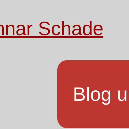
nnar Schade
Blog u