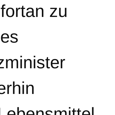
fortan zu
des
minister
erhin
Lebensmittel