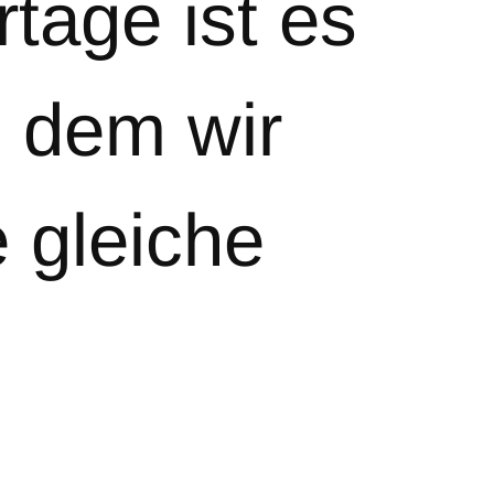
rtage ist es
n dem wir
e gleiche