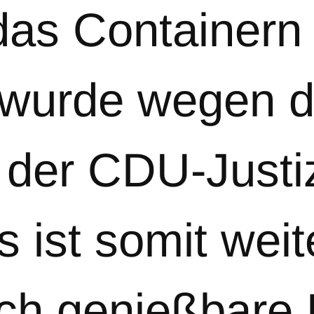
das Containern 
, wurde wegen 
 der CDU-Justiz
 ist somit weit
ch genießbare 