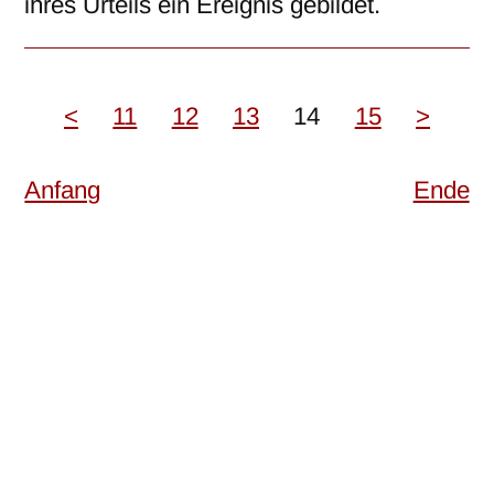
ihres Urteils ein Ereignis gebildet.
<
11
12
13
14
15
>
Anfang
Ende