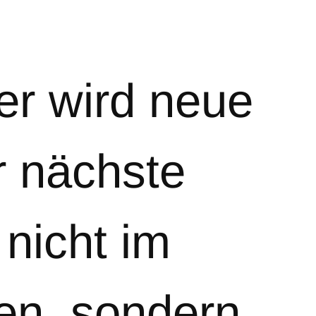
r wird neue
r nächste
nicht im
en, sondern