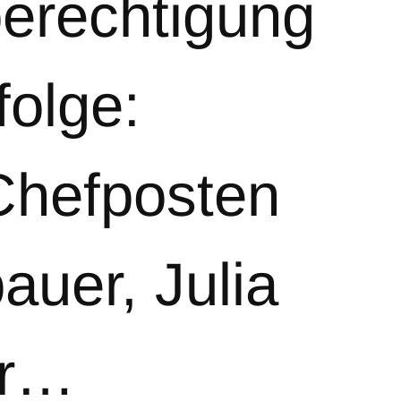
erechtigung
folge:
Chefposten
uer, Julia
er…