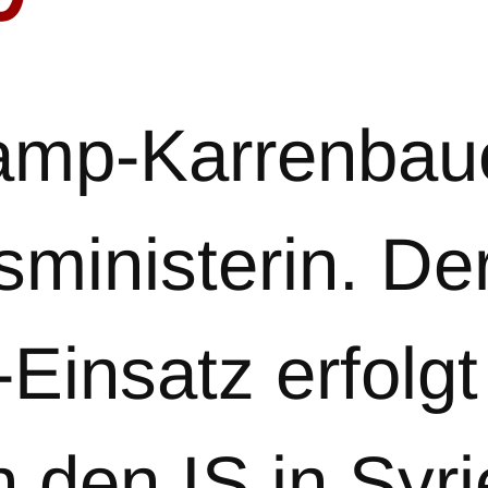
amp-Karrenbaue
sministerin. De
insatz erfolgt 
den IS in Syri