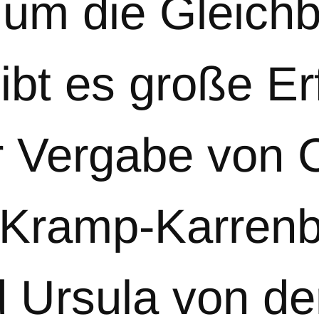
um die Gleichb
ibt es große Er
r Vergabe von 
Kramp-Karrenba
d Ursula von d