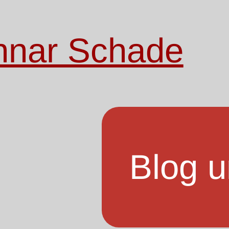
nnar Schade
Blog u